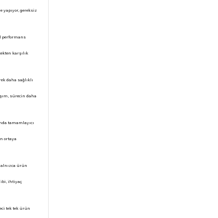
 yapıyor, gereksiz
el performans
ekten karşılık
ek daha sağlıklı
laşım, sürecin daha
fında tamamlayıcı
n ortaya
 yalnızca ürün
bi, ihtiyaç
ci tek tek ürün