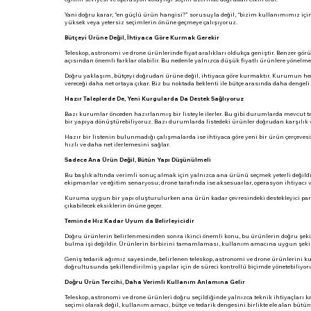
Yani doğru karar, “en güçlü ürün hangisi?” sorusuyla değil, “bizim kullanımımız iç
yüksek veya yetersiz seçimlerin önüne geçmeye çalışıyoruz.
Bütçeyi Ürüne Değil, İhtiyaca Göre Kurmak Gerekir
Teleskop, astronomi ve drone ürünlerinde fiyat aralıkları oldukça geniştir. Benzer gö
açısından önemli farklar olabilir. Bu nedenle yalnızca düşük fiyatlı ürünlere yönel
Doğru yaklaşım, bütçeyi doğrudan ürüne değil, ihtiyaca göre kurmaktır. Kurumun hedef
vereceği daha net ortaya çıkar. Biz bu noktada beklenti ile bütçe arasında daha denge
Hazır Taleplerde De, Yeni Kurgularda Da Destek Sağlıyoruz
Bazı kurumlar önceden hazırlanmış bir listeyle ilerler. Bu gibi durumlarda mevcut t
bir yapıya dönüştürebiliyoruz. Bazı durumlarda listedeki ürünler doğrudan karşılık v
Hazır bir listenin bulunmadığı çalışmalarda ise ihtiyaca göre yeni bir ürün çerçevesi
hızlı ve daha net ilerlemesini sağlar.
Sadece Ana Ürün Değil, Bütün Yapı Düşünülmeli
Bu başlık altında verimli sonuç almak için yalnızca ana ürünü seçmek yeterli değildi
ekipmanlar ve eğitim senaryosu; drone tarafında ise aksesuarlar, operasyon ihtiyacı v
Kuruma uygun bir yapı oluşturulurken ana ürün kadar çevresindeki destekleyici parç
çıkabilecek eksiklerin önüne geçer.
Teminde Hız Kadar Uyum da Belirleyicidir
Doğru ürünlerin belirlenmesinden sonra ikinci önemli konu, bu ürünlerin doğru şekilde
bulma işi değildir. Ürünlerin birbirini tamamlaması, kullanım amacına uygun şekil
Geniş tedarik ağımız sayesinde, belirlenen teleskop, astronomi ve drone ürünlerini k
doğrultusunda şekillendirilmiş yapılar için de süreci kontrollü biçimde yönetebiliyor
Doğru Ürün Tercihi, Daha Verimli Kullanım Anlamına Gelir
Teleskop, astronomi ve drone ürünleri doğru seçildiğinde yalnızca teknik ihtiyaçları 
seçimi olarak değil, kullanım amacı, bütçe ve tedarik dengesini birlikte ele alan bütü