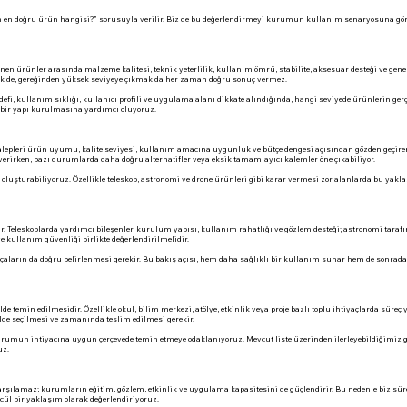
in en doğru ürün hangisi?” sorusuyla verilir. Biz de bu değerlendirmeyi kurumun kullanım senaryosuna göre
rünen ürünler arasında malzeme kalitesi, teknik yeterlilik, kullanım ömrü, stabilite, aksesuar desteği ve gen
mek de, gereğinden yüksek seviyeye çıkmak da her zaman doğru sonuç vermez.
i, kullanım sıklığı, kullanıcı profili ve uygulama alanı dikkate alındığında, hangi seviyede ürünlerin gerç
li bir yapı kurulmasına yardımcı oluyoruz.
alepleri ürün uyumu, kalite seviyesi, kullanım amacına uygunluk ve bütçe dengesi açısından gözden geçirer
erirken, bazı durumlarda daha doğru alternatifler veya eksik tamamlayıcı kalemler öne çıkabiliyor.
 oluşturabiliyoruz. Özellikle teleskop, astronomi ve drone ürünleri gibi karar vermesi zor alanlarda bu yak
r. Teleskoplarda yardımcı bileşenler, kurulum yapısı, kullanım rahatlığı ve gözlem desteği; astronomi tara
e kullanım güvenliği birlikte değerlendirilmelidir.
aların da doğru belirlenmesi gerekir. Bu bakış açısı, hem daha sağlıklı bir kullanım sunar hem de sonrada
 temin edilmesidir. Özellikle okul, bilim merkezi, atölye, etkinlik veya proje bazlı toplu ihtiyaçlarda süreç
de seçilmesi ve zamanında teslim edilmesi gerekir.
urumun ihtiyacına uygun çerçevede temin etmeye odaklanıyoruz. Mevcut liste üzerinden ilerleyebildiğimiz gi
uz.
karşılamaz; kurumların eğitim, gözlem, etkinlik ve uygulama kapasitesini de güçlendirir. Bu nedenle biz süre
ncül bir yaklaşım olarak değerlendiriyoruz.