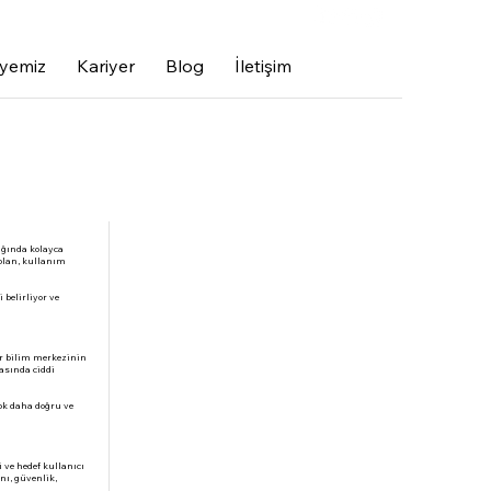
868 98 66
yemiz
Kariyer
Blog
İletişim
dığında kolayca
 olan, kullanım
belirliyor ve
ir bilim merkezinin
asında ciddi
ok daha doğru ve
 ve hedef kullanıcı
nı, güvenlik,