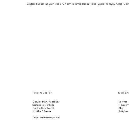
Böylece kurumlar, yalnızca ürün temin etmiş olmaz; kendi yapısına uygun, doğru sev
Site Hari
İletişim Bilgileri
Kariyer
Üçevler Mah. Aysel Sk.
Hikayem
Sertepe İş Merkezi
Blog
No: 6 İç Kapı No: 13
İletişim
Nilüfer / Bursa
iletisim@westeam.net