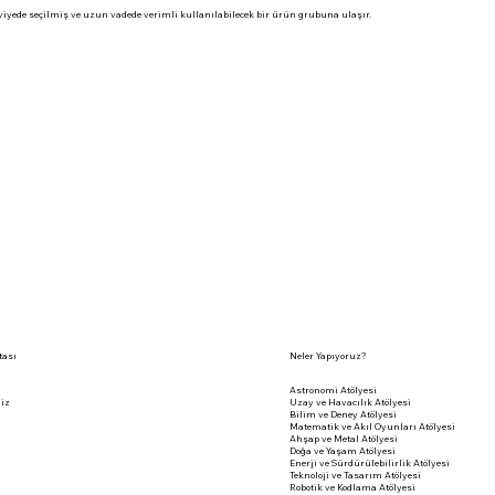
iyede seçilmiş ve uzun vadede verimli kullanılabilecek bir ürün grubuna ulaşır.
tası
Neler Yapıyoruz?
Astronomi Atölyesi
iz
Uzay ve Havacılık Atölyesi
Bilim ve Deney Atölyesi
Matematik ve Akıl Oyunları Atölyesi
Ahşap ve Metal Atölyesi
Doğa ve Yaşam Atölyesi
Enerji ve Sürdürülebilirlik Atölyesi
Teknoloji ve Tasarım Atölyesi
Robotik ve Kodlama Atölyesi