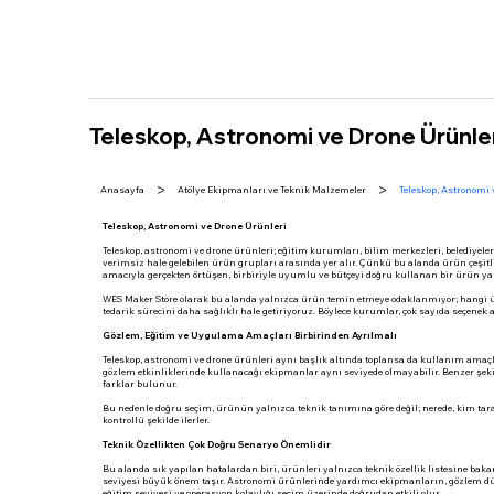
iletisim@westeam.net
Teleskop, Astronomi ve Drone Ürünle
>
>
Anasayfa
Atölye Ekipmanları ve Teknik Malzemeler
Teleskop, Astronomi 
Teleskop, Astronomi ve Drone Ürünleri
Teleskop, astronomi ve drone ürünleri; eğitim kurumları, bilim merkezleri, belediyeler
verimsiz hale gelebilen ürün grupları arasında yer alır. Çünkü bu alanda ürün çeşitl
amacıyla gerçekten örtüşen, birbiriyle uyumlu ve bütçeyi doğru kullanan bir ürün ya
WES Maker Store olarak bu alanda yalnızca ürün temin etmeye odaklanmıyor; hangi ür
tedarik sürecini daha sağlıklı hale getiriyoruz. Böylece kurumlar, çok sayıda seçenek
Gözlem, Eğitim ve Uygulama Amaçları Birbirinden Ayrılmalı
Teleskop, astronomi ve drone ürünleri aynı başlık altında toplansa da kullanım amaçla
gözlem etkinliklerinde kullanacağı ekipmanlar aynı seviyede olmayabilir. Benzer şeki
farklar bulunur.
Bu nedenle doğru seçim, ürünün yalnızca teknik tanımına göre değil; nerede, kim tar
kontrollü şekilde ilerler.
Teknik Özellikten Çok Doğru Senaryo Önemlidir
Bu alanda sık yapılan hatalardan biri, ürünleri yalnızca teknik özellik listesine bak
seviyesi büyük önem taşır. Astronomi ürünlerinde yardımcı ekipmanların, gözlem düz
eğitim seviyesi ve operasyon kolaylığı seçim üzerinde doğrudan etkili olur.