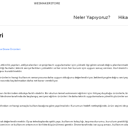
WESMAKERSTORE
0 555 
Neler Yapıyoruz?
Hika
ri
ve Drone Ürünleri
, etkinlik yapıları, atölye alanları ve proje bazlı uygulamalar için yüksek ilgi gören ancak doğru planlanma
iliği fazladır; teknik seviye farkları yüksektir ve her ürün her kurum için uygun sonuç vermez. Asıl önemli
pısı kurabilmektir.
ünlerin hangi kullanım senaryosuna daha uygun olduğunu değerlendiriyor, beklentiye göre doğru seviyeyi 
 arasında kaybolmadan daha net karar verebiliyor.
rı birbirinden oldukça farklı olabilir. Bir okulun temel astronomi eğitimi için ihtiyaç duyduğu ürünlerle, b
lde drone tarafında da başlangıç seviyesi eğitim ürünleri ile daha teknik uygulamalara yönelik çözümler ar
afından ve hangi amaçla kullanılacağına göre yapılmalıdır. Kurumun hedefi netleştiğinde, ürün seçimi de ç
arak değerlendirmektir. Oysa teleskoplarda optik yapı, kullanım kolaylığı, taşıma durumu, kurulum pratikliği
eninin ve kullanım ortamının birlikte düşünülmesi gerekir. Drone tarafında ise uçuş amacı, kullanım ala